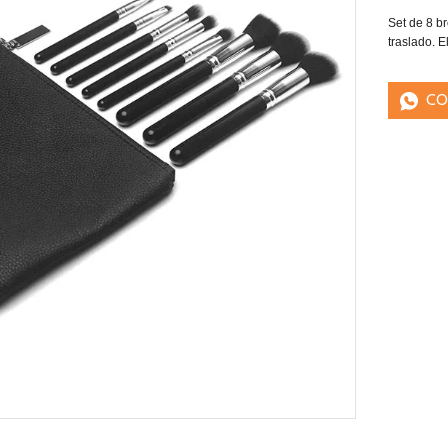
Set de 8 b
traslado. 
CO