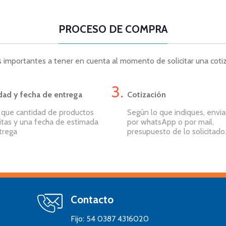
PROCESO DE COMPRA
 importantes a tener en cuenta al momento de solicitar una coti
dad y fecha de entrega
Cotización
a que cantidad de productos
Según lo que indiques, envi
itas y una fecha de estimada
por whatsApp o por mail,
trega
presupuesto de lo solicitado
Contacto
Fijo:
54 0387 4316020